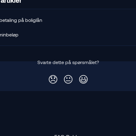
artikler
betaling på boliglån
minbeløp
Svarte dette på spørsmålet?
😞
😐
😃