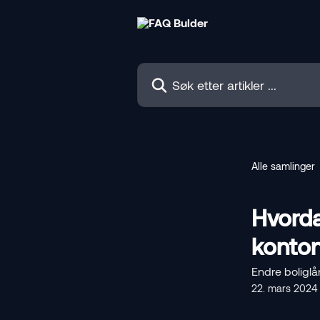
Gå til hovedinnhold
Søk etter artikler ...
Alle samlinger
Hvorda
konton
Endre boliglå
22. mars 2024