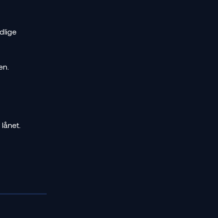
dlige 
en. 
lånet. 