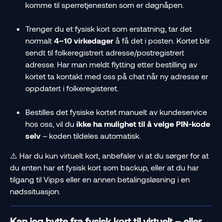
komme til sperretjenesten som er døgnåpen.
Trenger du et fysisk kort som erstatning, tar det 
normalt 
4–10 virkedager
 å få det i posten. Kortet blir 
sendt til folkeregistrert adresse/postregistrert 
adresse. Har man meldt flytting etter bestilling av 
kortet ta kontakt med oss på chat når ny adresse er 
oppdatert i folkeregisteret.
Bestilles det fysiske kortet manuelt av kundeservice 
hos oss, vil du 
ikke ha mulighet til å velge PIN-kode 
selv
 – koden tildeles automatisk.
⚠️ Har du kun virtuelt kort, anbefaler vi at du sørger for at 
du enten har et fysisk kort som backup, eller at du har 
tilgang til Vipps eller en annen betalingsløsning i en 
nødssituasjon.
Kan jeg bytte fra fysisk kort til virtuelt – eller 