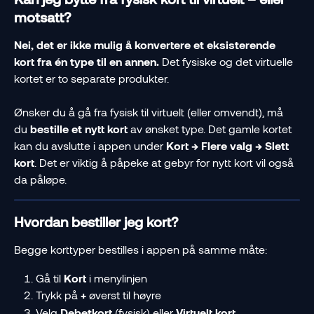
motsatt?
Nei, det er ikke mulig å konvertere et eksisterende 
kort fra én type til en annen.
 Det fysiske og det virtuelle 
kortet er to separate produkter.
Ønsker du å gå fra fysisk til virtuelt (eller omvendt), må 
du 
bestille et nytt kort
 av ønsket type. Det gamle kortet 
kan du avslutte i appen under 
Kort → Flere valg → Slett 
kort
. Det er viktig å påpeke at gebyr for nytt kort vil også 
da påløpe.
Hvordan bestiller jeg kort?
Begge korttyper bestilles i appen på samme måte:
Gå til 
Kort
 i menylinjen
Trykk på 
+
 øverst til høyre
Velg 
Debetkort
 (fysisk) eller 
Virtuelt kort