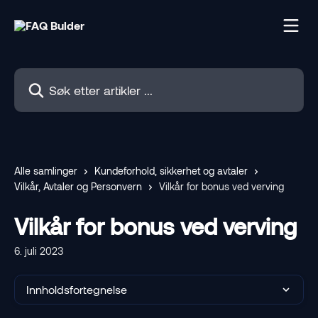
Gå til hovedinnhold
Søk etter artikler ...
Alle samlinger
Kundeforhold, sikkerhet og avtaler
Vilkår, Avtaler og Personvern
Vilkår for bonus ved verving
Vilkår for bonus ved verving
6. juli 2023
Innholdsfortegnelse