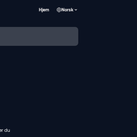
Hjem
Norsk
ør du 