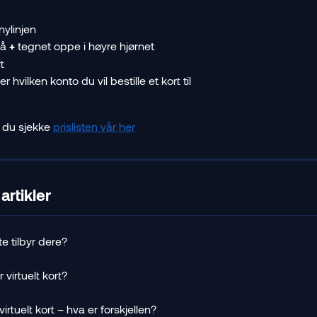
nylinjen
å 
+ 
tegnet oppe i høyre hjørnet
t
r hvilken konto du vil bestille et kort til
 du sjekke 
prislisten vår her
artikler
te tilbyr dere?
r virtuelt kort?
virtuelt kort – hva er forskjellen?