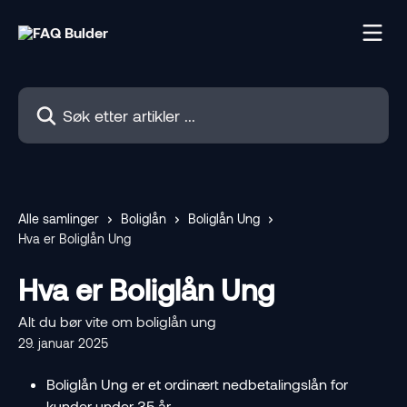
Gå til hovedinnhold
Søk etter artikler ...
Alle samlinger
Boliglån
Boliglån Ung
Hva er Boliglån Ung
Hva er Boliglån Ung
Alt du bør vite om boliglån ung
29. januar 2025
Boliglån Ung er et ordinært nedbetalingslån for 
kunder under 35 år.  